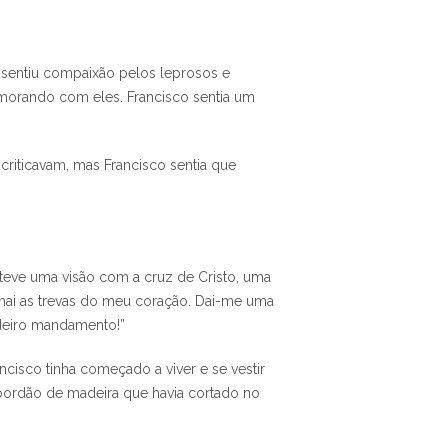
 sentiu compaixão pelos leprosos e
é morando com eles. Francisco sentia um
 criticavam, mas Francisco sentia que
e teve uma visão com a cruz de Cristo, uma
minai as trevas do meu coração. Dai-me uma
dadeiro mandamento!”
ncisco tinha começado a viver e se vestir
bordão de madeira que havia cortado no