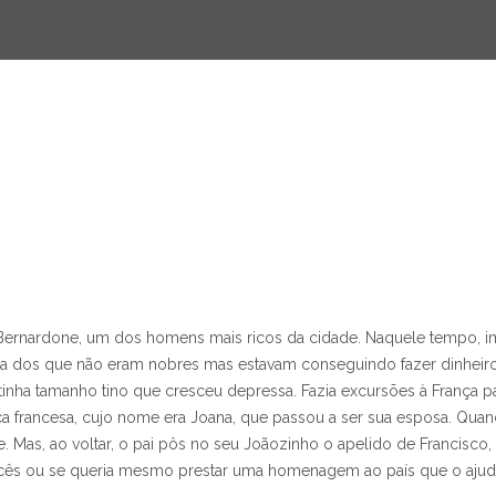
e Bernardone, um dos homens mais ricos da cidade. Naquele tempo, 
: a dos que não eram nobres mas estavam conseguindo fazer dinheir
ha tamanho tino que cresceu depressa. Fazia excursões à França pa
a francesa, cujo nome era Joana, que passou a ser sua esposa. Quand
 Mas, ao voltar, o pai pôs no seu Joãozinho o apelido de Francisco, 
ncês ou se queria mesmo prestar uma homenagem ao país que o ajuda