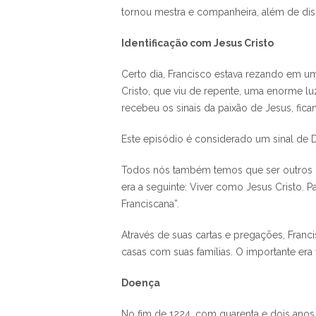
tornou mestra e companheira, além de dis
Identificação com Jesus Cristo
Certo dia, Francisco estava rezando em u
Cristo, que viu de repente, uma enorme luz
recebeu os sinais da paixão de Jesus, fi
Este episódio é considerado um sinal de 
Todos nós também temos que ser outros Cri
era a seguinte: Viver como Jesus Cristo. 
Franciscana”.
Através de suas cartas e pregações, Fran
casas com suas famílias. O importante era v
Doença
No fim de 1224, com quarenta e dois anos,