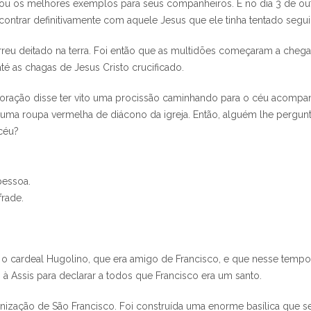
ixou os melhores exemplos para seus companheiros. E no dia 3 de out
ontrar definitivamente com aquele Jesus que ele tinha tentado seguir
reu deitado na terra. Foi então que as multidões começaram a che
 até as chagas de Jesus Cristo crucificado.
ração disse ter vito uma procissão caminhando para o céu acompan
 uma roupa vermelha de diácono da igreja. Então, alguém lhe pergun
 céu?
pessoa.
frade.
o cardeal Hugolino, que era amigo de Francisco, e que nesse tempo
 à Assis para declarar a todos que Francisco era um santo.
nização de São Francisco. Foi construída uma enorme basílica que ser