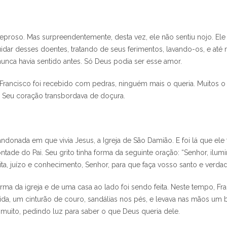
eproso. Mas surpreendentemente, desta vez, ele não sentiu nojo. Ele
uidar desses doentes, tratando de seus ferimentos, lavando-os, e at
nca havia sentido antes. Só Deus podia ser esse amor.
, Francisco foi recebido com pedras, ninguém mais o queria. Muitos o
. Seu coração transbordava de doçura.
andonada em que vivia Jesus, a Igreja de São Damião. E foi lá que el
tade do Pai. Seu grito tinha forma da seguinte oração: “Senhor, ilu
feita, juízo e conhecimento, Senhor, para que faça vosso santo e ver
ma da igreja e de uma casa ao lado foi sendo feita. Neste tempo, Fra
, um cinturão de couro, sandálias nos pés, e levava nas mãos um 
a muito, pedindo luz para saber o que Deus queria dele.