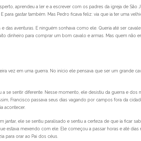
sperto, aprendeu a ler e a escrever com os padres da igreja de São
 E para gastar também. Mas Pedro ficava feliz: via que ia ter uma velhi
tas e das aventuras. E ninguém sonhava como ele. Queria até ser cava
muito dinheiro para comprar um bom cavalo e armas. Mas quem não er
meira vez em uma guerra. No início ele pensava que ser um grande cav
 se sentir diferente. Nesse momento, ele desistiu da guerra e dos n
sim, Francisco passava seus dias vagando por campos fora da cidad
ia acontecer.
jantar, ele se sentiu paralisado e sentiu a certeza de que ía ficar sa
 que estava mexendo com ele. Ele começou a passar horas e até dias
ia para orar ao Pai dos céus.