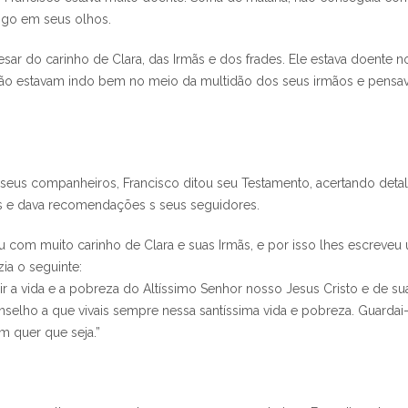
ogo em seus olhos.
esar do carinho de Clara, das Irmãs e dos frades. Ele estava doent
ão estavam indo bem no meio da multidão dos seus irmãos e pensava 
 seus companheiros, Francisco ditou seu Testamento, acertando det
s e dava recomendações s seus seguidores.
 com muito carinho de Clara e suas Irmãs, e por isso lhes escreveu 
ia o seguinte:
ir a vida e a pobreza do Altíssimo Senhor nosso Jesus Cristo e de sua
nselho a que vivais sempre nessa santíssima vida e pobreza. Guardai-
 quer que seja.”