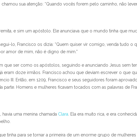
ho chamou sua atenção: “Quando vocês forem pelo caminho, não leve
remita, e sim um apóstolo. Ele anunciava que o mundo tinha que mud
ui-lo, Francisco os dizia: “Quem quiser vir comigo, venda tudo o q
 por amor de mim, não é digno de mim.”
am que ser como os apóstolos, seguindo e anunciando Jesus sem ter
já eram doze irmãos. Francisco achou que deviam escrever o que que
ncio III. Então, em 1209, Francisco e seus seguidores foram aprovad
da parte. Homens e mulheres ficavam tocados com as palavras de Fra
va, havia uma menina chamada
Clara
. Ela era muito rica, e era conhecida
pelho.
e tinha para se tornar a primeira de um enorme grupo de mulheres qu