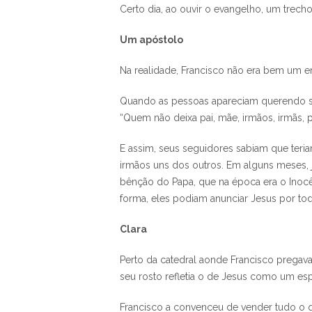
Certo dia, ao ouvir o evangelho, um trec
Um apóstolo
Na realidade, Francisco não era bem um e
Quando as pessoas apareciam querendo seg
“Quem não deixa pai, mãe, irmãos, irmãs,
E assim, seus seguidores sabiam que teri
irmãos uns dos outros. Em alguns meses, 
bênção do Papa, que na época era o Inocê
forma, eles podiam anunciar Jesus por to
Clara
Perto da catedral aonde Francisco prega
seu rosto refletia o de Jesus como um es
Francisco a convenceu de vender tudo o qu