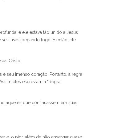
ofunda, e ele estava tão unido a Jesus
 seis asas, pegando fogo. E então, ele
sus Cristo.
 e seu imenso coração. Portanto, a regra
 Assim eles escreviam a “Regra
esmo aqueles que continuassem em suas
mer e, o pior, além de não enxergar quase