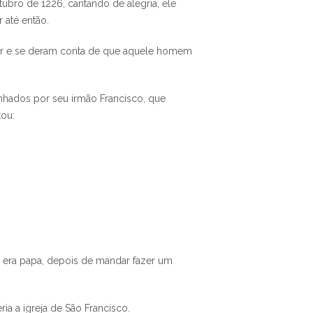
ubro de 1226, cantando de alegria, ele
 até então.
gar e se deram conta de que aquele homem
hados por seu irmão Francisco, que
tou:
 era papa, depois de mandar fazer um
ia a igreja de São Francisco.