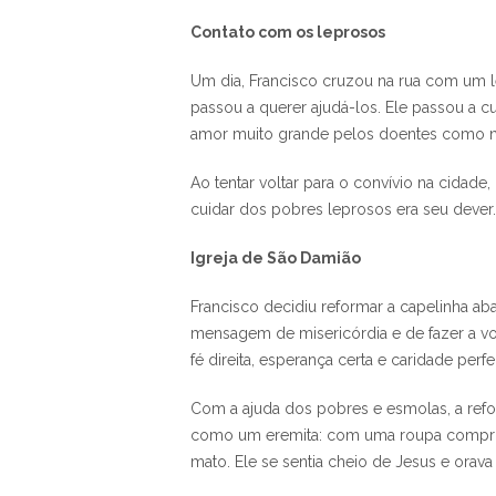
Contato com os leprosos
Um dia, Francisco cruzou na rua com um l
passou a querer ajudá-los. Ele passou a c
amor muito grande pelos doentes como nu
Ao tentar voltar para o convívio na cidade
cuidar dos pobres leprosos era seu dever
Igreja de São Damião
Francisco decidiu reformar a capelinha ab
mensagem de misericórdia e de fazer a von
fé direita, esperança certa e caridade per
Com a ajuda dos pobres e esmolas, a refor
como um eremita: com uma roupa comprida
mato. Ele se sentia cheio de Jesus e orav