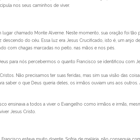
cípula nos seus caminhos de viver.
m lugar chamado Monte Alverne. Neste momento, sua oração foi tão pr
 descendo do céu. Essa luz era Jesus Crucificado, isto é, um anjo de
cando com chagas marcadas no peito, nas mãos e nos pés.
Deus para nós percebermos o quanto Francisco se identificou com Je
stos. Não precisamos ter suas feridas, mas sim sua visão das coisas
Para saber o que Deus queria deles, os irmãos ouviam uns aos outros.
cisco ensinava a todos a viver o Evangelho como irmãos e irmãs, m
iver Jesus Cristo.
 Francisco estava muito doente. Sofria de malária, não conseguia co